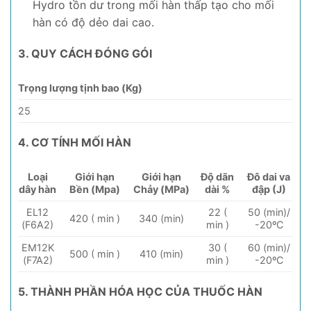
Hydro tồn dư trong mối hàn thấp tạo cho mối
hàn có độ dẻo dai cao.
3. QUY CÁCH ĐÓNG GÓI
Trọng lượng tịnh bao (Kg)
25
4. CƠ TÍNH MỐI HÀN
Loại
Giới hạn
Giới hạn
Độ dãn
Đô dai va
dây hàn
Bền (Mpa)
Chảy (MPa)
dài %
đập (J)
EL12
22 (
50 (min)/
420 ( min )
340 (min)
(F6A2)
min )
-20ºC
EM12K
30 (
60 (min)/
500 ( min )
410 (min)
(F7A2)
min )
-20ºC
5. THÀNH PHẦN HÓA HỌC CỦA THUỐC HÀN