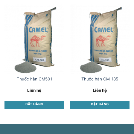
Thuốc hàn CM501
Thuốc hàn CM-185
Liên hệ
Liên hệ
ĐẶT HÀNG
ĐẶT HÀNG
This
This
product
product
has
has
multiple
multiple