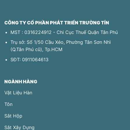
variants.
variants.
The
The
options
options
may
may
CÔNG TY CỔ PHẦN PHÁT TRIỂN TRƯỜNG TÍN
be
be
MST : 0316224912 - Chi Cục Thuế Quận Tân Phú
chosen
chosen
on
on
Trụ sở: Số 1/50 Cầu Xéo, Phường Tân Sơn Nhì
the
the
(Q.Tân Phú​ cũ), Tp.HCM
product
product
page
page
SĐT:
0911064613
NGÀNH HÀNG
Vật Liệu Hàn
Tôn
Sắt Hộp
Sắt Xây Dựng