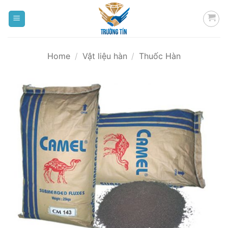
Bỏ
qua
nội
dung
Home
/
Vật liệu hàn
/
Thuốc Hàn