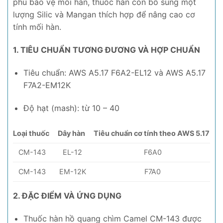
phủ bảo vệ mối hàn, thuốc hàn còn bổ sung một
lượng Silic và Mangan thích hợp để nâng cao cơ
tính mối hàn.
1. TIÊU CHUẨN TƯƠNG ĐƯƠNG VÀ HỢP CHUẨN
Tiêu chuẩn: AWS A5.17 F6A2-EL12 và AWS A5.17
F7A2-EM12K
Độ hạt (mash): từ 10 – 40
Loại thuốc
Dây hàn
Tiêu chuẩn cơ tính theo AWS 5.17
CM-143
EL-12
F6A0
CM-143
EM-12K
F7A0
2. ĐẶC ĐIỂM VÀ ỨNG DỤNG
Thuốc hàn hồ quang chìm Camel CM-143 được