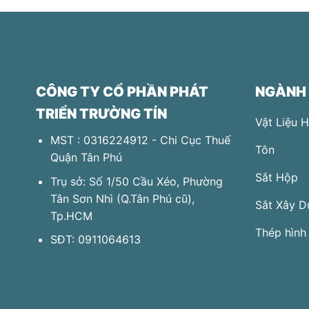
CÔNG TY CỔ PHẦN PHÁT
NGÀNH
TRIỂN TRƯỜNG TÍN
Vật Liệu 
MST : 0316224912 - Chi Cục Thuế
Tôn
Quận Tân Phú
Sắt Hộp
Trụ sở: Số 1/50 Cầu Xéo, Phường
Tân Sơn Nhì (Q.Tân Phú​ cũ),
Sắt Xây D
Tp.HCM
Thép hình
SĐT:
0911064613