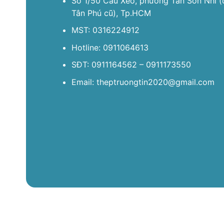
Số 1/50 Cầu Xéo, phường Tân Sơn Nhì (
Tân Phú cũ), Tp.HCM
MST: 0316224912
Hotline: 0911064613
SĐT: 0911164562 – 0911173550
Email: theptruongtin2020@gmail.com