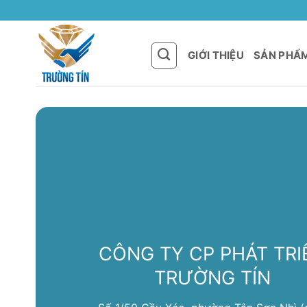
Bỏ
qua
nội
GIỚI THIỆU
SẢN PHẨ
dung
CÔNG TY CP PHÁT TRI
TRƯỜNG TÍN