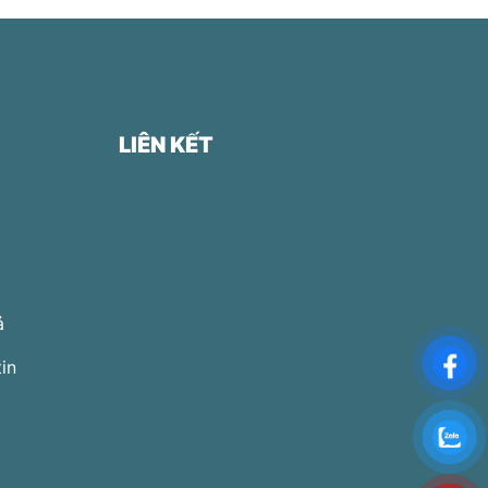
LIÊN KẾT
ả
in