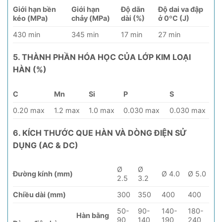
Giới hạn bền
Giới hạn
Độ dãn
Độ dai va đập
kéo (MPa)
chảy (MPa)
dài (%)
ở 0ºC (J)
430 min
345 min
17 min
27 min
5. THÀNH PHẦN HÓA HỌC CỦA LỚP KIM LOẠI
HÀN (%)
C
Mn
Si
P
S
0.20 max
1.2 max
1.0 max
0.030 max
0.030 max
6. KÍCH THƯỚC QUE HÀN VÀ DÒNG ĐIỆN SỬ
DỤNG (AC & DC)
Ø
Ø
Đường kính (mm)
Ø 4.0
Ø 5.0
2.5
3.2
Chiều dài (mm)
300
350
400
400
50-
90-
140-
180-
Hàn bằng
90
140
190
240