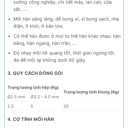
xưởng công nghiệp, chi tiết máy, lan can, cửa
sắt, ….
Mối hàn sáng láng, dễ bong xỉ, xỉ bong sạch, nhẹ
điện, ít khói, ít bắn tóe.
Có thể hàn được ở mọi tư thế hàn khác nhau: hàn
bằng, hàn ngang, hàn trần, …
Độ nhạy mồi hồ quang tốt, thời gian ngừng tối
đa để mồi lại không dưới 60 giây.
3. QUY CÁCH ĐÓNG GÓI
Trọng lượng tịnh hộp (Kg)
Trọng lượng tịnh thùng (Kg)
Ø2.5 mm
Ø3.2 – 4.0 mm
2.5
5
20
4. CƠ TÍNH MỐI HÀN