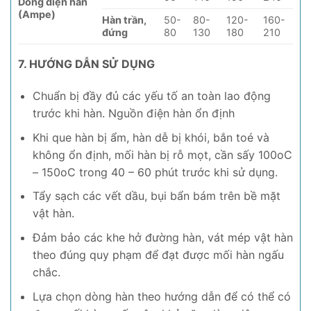
Dòng điện hàn
(Ampe)
Hàn trần,
50-
80-
120-
160-
đứng
80
130
180
210
7. HƯỚNG DẪN SỬ DỤNG
Chuẩn bị đầy đủ các yếu tố an toàn lao động
trước khi hàn. Nguồn điện hàn ổn định
Khi que hàn bị ẩm, hàn dễ bị khói, bắn toé và
không ổn định, mối hàn bị rỗ mọt, cần sấy 100oC
– 150oC trong 40 – 60 phút trước khi sử dụng.
Tẩy sạch các vết dầu, bụi bẩn bám trên bề mặt
vật hàn.
Đảm bảo các khe hở đường hàn, vát mép vật hàn
theo đúng quy phạm để đạt được mối hàn ngấu
chắc.
Lựa chọn dòng hàn theo hướng dẫn để có thể có