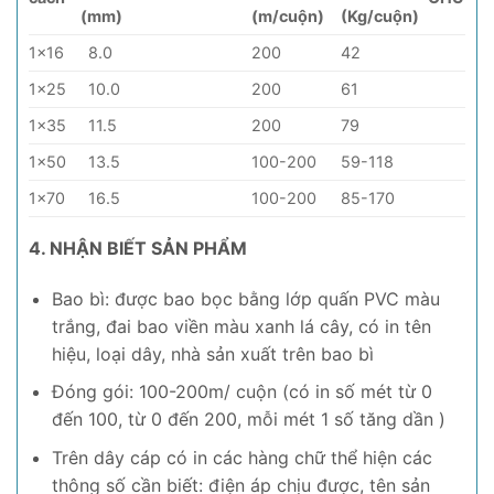
(mm)
(m/cuộn)
(Kg/cuộn)
1×16
8.0
200
42
1×25
10.0
200
61
1×35
11.5
200
79
1×50
13.5
100-200
59-118
1×70
16.5
100-200
85-170
4. NHẬN BIẾT SẢN PHẨM
Bao bì: được bao bọc bằng lớp quấn PVC màu
trắng, đai bao viền màu xanh lá cây, có in tên
hiệu, loại dây, nhà sản xuất trên bao bì
Đóng gói: 100-200m/ cuộn (có in số mét từ 0
đến 100, từ 0 đến 200, mỗi mét 1 số tăng dần )
Trên dây cáp có in các hàng chữ thể hiện các
thông số cần biết: điện áp chịu được, tên sản