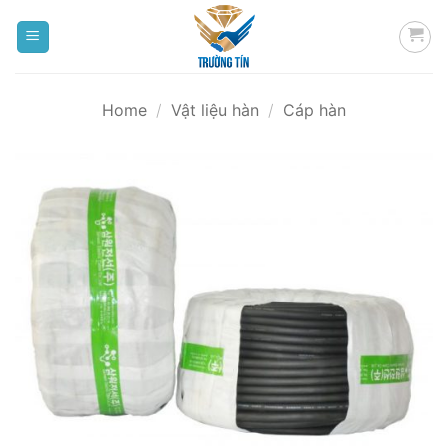
Bỏ
qua
nội
dung
Home
/
Vật liệu hàn
/
Cáp hàn