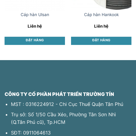
Cáp hàn Ulsan
Cáp hàn Hankook
Liên hệ
Liên hệ
ĐẶT HÀNG
ĐẶT HÀNG
This
This
product
product
has
has
multiple
multiple
variants.
variants.
The
The
options
options
may
may
CÔNG TY CỔ PHẦN PHÁT TRIỂN TRƯỜNG TÍN
be
be
MST : 0316224912 - Chi Cục Thuế Quận Tân Phú
chosen
chosen
on
on
Trụ sở: Số 1/50 Cầu Xéo, Phường Tân Sơn Nhì
the
the
(Q.Tân Phú​ cũ), Tp.HCM
product
product
page
page
SĐT:
0911064613