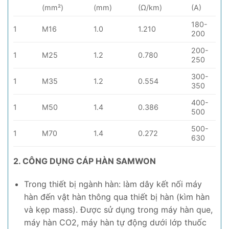
(mm²)
(mm)
(Ω/km)
(A)
180-
1
M16
1.0
1.210
200
200-
1
M25
1.2
0.780
250
300-
1
M35
1.2
0.554
350
400-
1
M50
1.4
0.386
500
500-
1
M70
1.4
0.272
630
2. CÔNG DỤNG CÁP HÀN SAMWON
Trong thiết bị ngành hàn: làm dây kết nối máy
hàn đến vật hàn thông qua thiết bị hàn (kìm hàn
và kẹp mass). Được sử dụng trong máy hàn que,
máy hàn CO2, máy hàn tự động dưới lớp thuốc