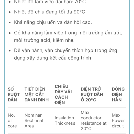
Nhiệt độ làm việc dài hạn: 70°C.
Nhiệt độ chịu đựng tối đa 90°C
Khả năng chịu uốn và đàn hồi cao.
Có khả năng làm việc trong môi trường ẩm ướt,
môi trường acid, kiềm nhẹ.
Dễ vận hành, vận chuyển thích hợp trong ứng
dụng xây dựng kết cấu công trình
CHIỀU
SỐ
TIẾT DIỆN
ĐIỆN TRỞ
DÒNG
DÀY VẢI
RUỘT
MẶT CẮT
RUỘT DẪN
ĐIỆN
CÁCH
DẪN
DANH ĐỊNH
Ở 20°C
HÀN
ĐIỆN
Max
No.
Nominar
Max
Insulation
conductor
of
Sectional
Power
Thickness
resistance at
core
Area
circuit
20°C